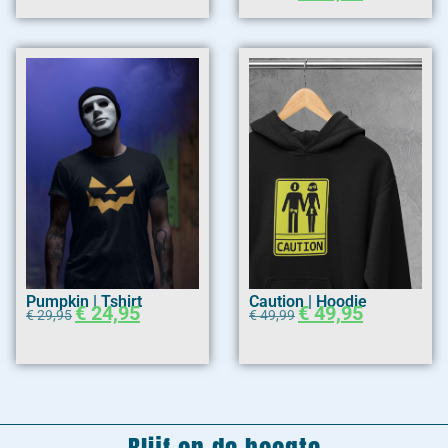
Pumpkin | Tshirt
Caution | Hoodie
€
24,95
€
49,95
€
29,95
€
49,99