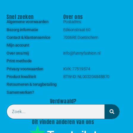
Snel zoeken
Over ons
Algemene voorwaarden
Postadres:
Bezorg informatie
Edisonstraat 60
Contact & klantenservice
7006RE Doetinchem
Mijn account
Over ons/mij
info@funnyfashion.nl
Print methode
Privacy voorwaarden
KVK:
77519574
Product kwaliteit
BTW-ID:
NL003204848B70
Retourneren & terugbetaling
Samenwerken?
Verdwaald?
Dit vinden anderen van ons