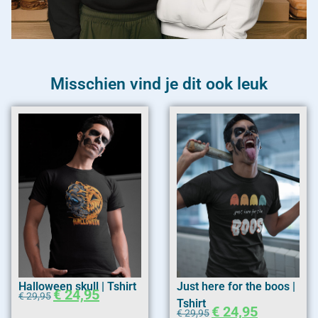
Misschien vind je dit ook leuk
Halloween skull | Tshirt
Just here for the boos |
€
24,95
€
29,95
Tshirt
€
24,95
€
29,95