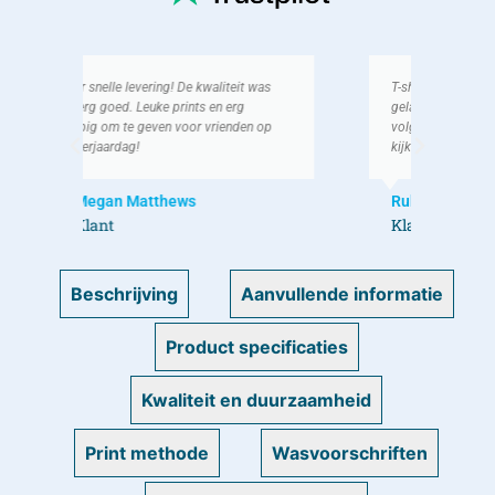
as
T-shirt was ruim op tijd binnen, erg
Ik h
gelachen erom met men vrienden! Bij de
als g
op
volgende verjaardag gaan ik zeker weer
We h
kijken bij jullie!
lach
Ruben V
Koe
Klant
Kla
Beschrijving
Aanvullende informatie
Product specificaties
Kwaliteit en duurzaamheid
Print methode
Wasvoorschriften