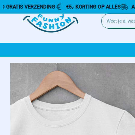
S VERZENDING
€5,- KORTING OP ALLES
ALTIJD GR