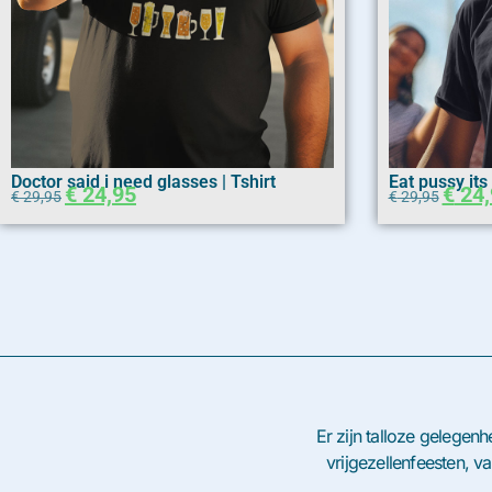
Doctor said i need glasses | Tshirt
Eat pussy its 
€
24,95
€
24,
€
29,95
€
29,95
Er zijn talloze gelegen
vrijgezellenfeesten, v