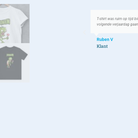
eit was ook erg goed. Leuke prints en erg
T-shirt was ruim op tijd 
den op een verjaardag!
volgende verjaardag gaan i
Ruben V
Klant