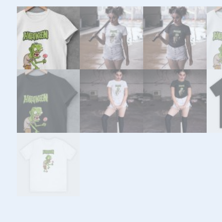
Mijn vriendinnen kwamen niet meer
Super snelle levering! De kwalit
grappig om te geven voor vrien
Megan Matthews
Klant