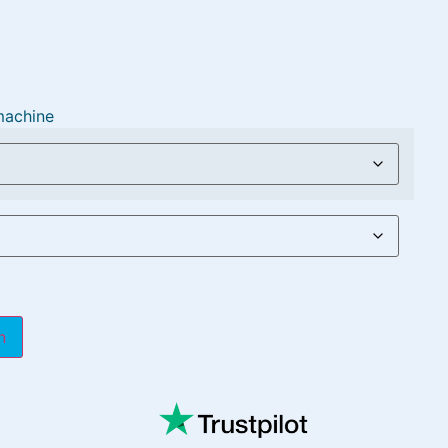
machine
n