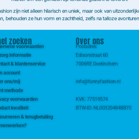
shion zijn niet alleen hilarisch en uniek, maar ook van uitzonderli
n, behouden ze hun vorm en zachtheid, zelfs na talloze avonture
nel zoeken
Over ons
gemene voorwaarden
Postadres:
zorg informatie
Edisonstraat 60
tact & klantenservice
7006RE Doetinchem
jn account
er ons/mij
info@funnyfashion.nl
int methode
ivacy voorwaarden
KVK:
77519574
duct kwaliteit
BTW-ID:
NL003204848B70
ourneren & terugbetaling
menwerken?