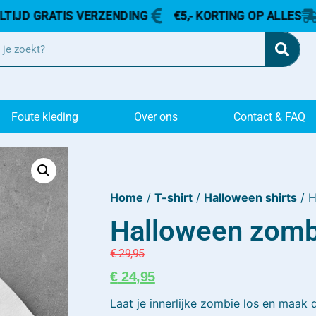
ATIS VERZENDING
€5,- KORTING OP ALLES
ALTIJD
Foute kleding
Over ons
Contact & FAQ
Home
/
T-shirt
/
Halloween shirts
/ H
Halloween zombi
€
29,95
€
24,95
Laat je innerlijke zombie los en maak 