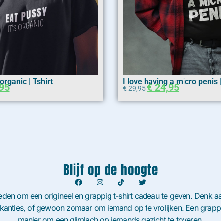
organic | Tshirt
I love having a micro penis |
95
€
24,95
€
29,95
Blijf op de hoogte
heden om een origineel en grappig t-shirt cadeau te geven. Denk aa
akanties, of gewoon zomaar om iemand op te vrolijken. Een grappig
manier om een glimlach op iemands gezicht te toveren.