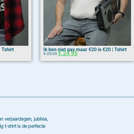
 Tshirt
Ik ben niet gay maar €20 is €20 | Tshirt
€
24,95
€
29,95
n verjaardagen, jubilea,
 t-shirt is de perfecte