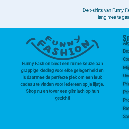
De t-shirts van Funny Fa
lang mee te gaa
S
Al
Be
Con
Funny Fashion biedt een ruime keuze aan
Mi
grappige kleding voor elke gelegenheid en
Ov
is daarmee de perfecte plek om een leuk
Pr
cadeau te vinden voor iedereen op je lijstje.
Shop nu en tover een glimlach op hun
Pr
gezicht!
Pro
Ret
Sa