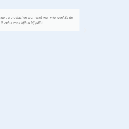
binnen, erg gelachen erom met men vrienden! Bij de
Ik had 3 dagen geled
k zeker weer kijken bij jullie!
verjaardag. We hebb
koopje.
Koen van der Z
Klant