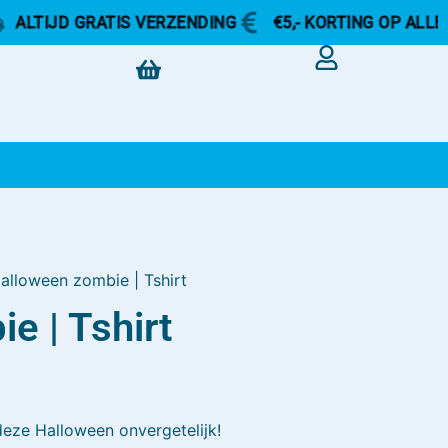
 GRATIS VERZENDING
€5,- KORTING OP ALLES
ALT
alloween zombie | Tshirt
e | Tshirt
deze Halloween onvergetelijk!