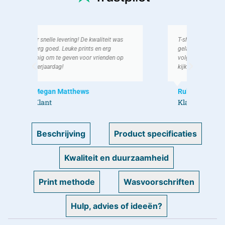
as
T-shirt was ruim op tijd binnen, erg
Ik h
gelachen erom met men vrienden! Bij de
als g
op
volgende verjaardag gaan ik zeker weer
We h
kijken bij jullie!
lach
Ruben V
Koe
Klant
Kla
Beschrijving
Product specificaties
Kwaliteit en duurzaamheid
Print methode
Wasvoorschriften
Hulp, advies of ideeën?