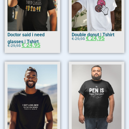
Doctor said i need
Double donut | Tshirt
€
24,95
€
29,95
glasses | Tshirt
€
24,95
€
29,95