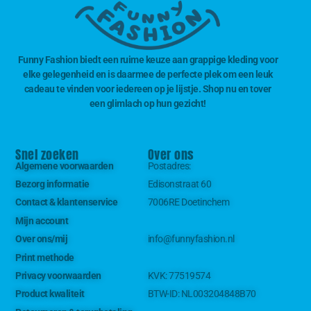
Funny Fashion biedt een ruime keuze aan grappige kleding voor
elke gelegenheid en is daarmee de perfecte plek om een leuk
cadeau te vinden voor iedereen op je lijstje. Shop nu en tover
een glimlach op hun gezicht!
Snel zoeken
Over ons
Algemene voorwaarden
Postadres:
Bezorg informatie
Edisonstraat 60
Contact & klantenservice
7006RE Doetinchem
Mijn account
Over ons/mij
info@funnyfashion.nl
Print methode
Privacy voorwaarden
KVK:
77519574
Product kwaliteit
BTW-ID:
NL003204848B70