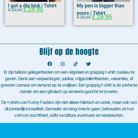
I got a dig bick | Tshirt
My pen is bigger than
€
24,95
€
29,95
yours | Tshirt
€
24,95
€
29,95
Blijf op de hoogte
Er zijn talloze gelegenheden om een origineel en grappig t-shirt cadeau te
geven. Denk aan verjaardagen, jubilea, vrijgezellenfeesten, vakanties, of
gewoon zomaar om iemand op te vrolijken. Een grappig t-shirt is de perfecte
manier om een glimlach op iemands gezicht te toveren.
De t-shirts van Funny Fashion zijn niet alleen hilarisch en uniek, maar ook van
uitzonderlijke kwaliteit. Gemaakt om lang mee te gaan, behouden ze hun
vorm en zachtheid, zelfs na talloze avonturen en wasbeurten.