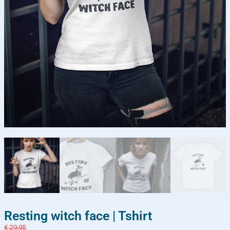
Resting witch face | Tshirt
€
29,95