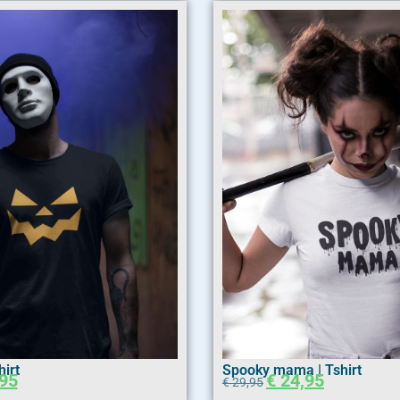
irt
Spooky mama | Tshirt
95
€
24,95
€
29,95