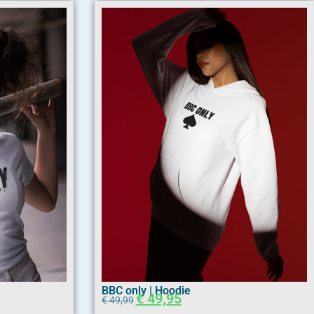
BBC only | Hoodie
€
49,95
€
49,99