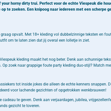
your horny dirty trui. Perfect voor de echte Viespeuk die ho
dje op te zoeken. Een knipoog naar iedereen met een scherpe g
raag opvalt. Met 18+ kleding vol dubbelzinnige teksten en foute 
it om te laten zien dat jij overal een lolletje in ziet.
en Viespeuk kleding maakt het nog beter. Denk aan schunnige te
an. Op zoek naar grappige foute party kleding duo-stijl? Match m
siekers tot inside jokes die alleen de echte kenners snappen. 
andeerd voor lachende gezichten of opgetrokken wenkbrauwen!
e cadeau te geven. Denk aan verjaardagen, jubilea, vrijgezellen
nds gezicht te toveren.