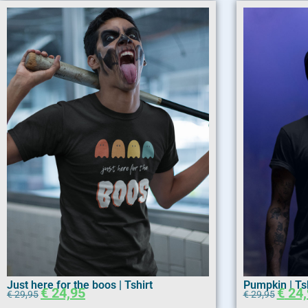
Just here for the boos | Tshirt
Pumpkin | Tsh
€
24,95
€
24,
€
29,95
€
29,95