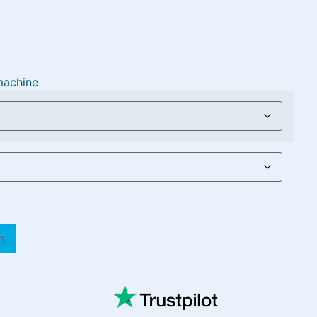
machine
n