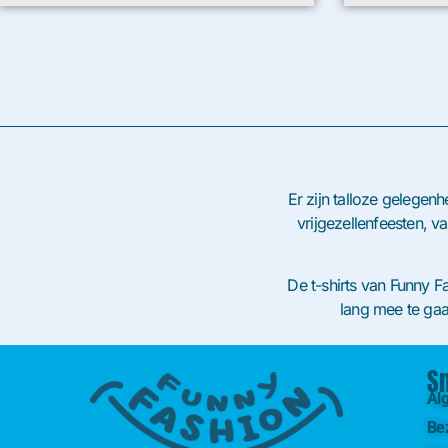
Er zijn talloze gelegen
vrijgezellenfeesten, v
De t-shirts van Funny Fa
lang mee te gaa
S
Al
Be