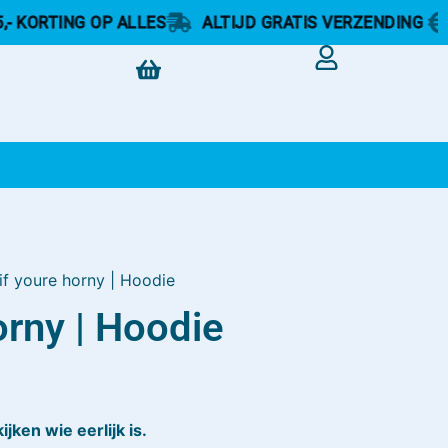
ING OP ALLES
ALTIJD GRATIS VERZENDING
€5,- K
if youre horny | Hoodie
orny | Hoodie
jken wie eerlijk is.