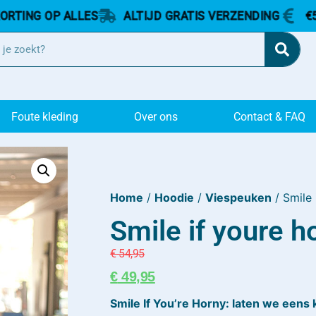
 OP ALLES
ALTIJD GRATIS VERZENDING
€5,- KORT
Foute kleding
Over ons
Contact & FAQ
Home
/
Hoodie
/
Viespeuken
/ Smile 
Smile if youre h
€
54,95
€
49,95
Smile If You’re Horny: laten we eens ki