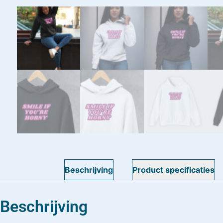
Mijn vriendinnen kwamen niet meer
Super snelle levering! De kwalit
grappig om te geven voor vrien
Megan Matthews
Klant
Beschrijving
Product specificaties
Beschrijving