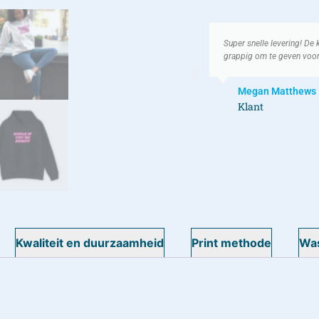
eit was ook erg goed. Leuke prints en erg
T-shirt was ruim op tijd 
den op een verjaardag!
volgende verjaardag gaan i
Ruben V
Klant
Kwaliteit en duurzaamheid
Print methode
Was