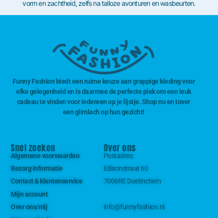
vorm en zachtheid, zelfs na talloze avonturen en wasbeurten.
Funny Fashion biedt een ruime keuze aan grappige kleding voor
elke gelegenheid en is daarmee de perfecte plek om een leuk
cadeau te vinden voor iedereen op je lijstje. Shop nu en tover
een glimlach op hun gezicht!
Snel zoeken
Over ons
Algemene voorwaarden
Postadres:
Bezorg informatie
Edisonstraat 60
Contact & klantenservice
7006RE Doetinchem
Mijn account
Over ons/mij
info@funnyfashion.nl