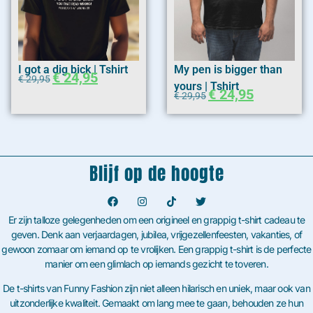
I got a dig bick | Tshirt
My pen is bigger than
€
24,95
€
29,95
yours | Tshirt
€
24,95
€
29,95
Blijf op de hoogte
Er zijn talloze gelegenheden om een origineel en grappig t-shirt cadeau te
geven. Denk aan verjaardagen, jubilea, vrijgezellenfeesten, vakanties, of
gewoon zomaar om iemand op te vrolijken. Een grappig t-shirt is de perfecte
manier om een glimlach op iemands gezicht te toveren.
De t-shirts van Funny Fashion zijn niet alleen hilarisch en uniek, maar ook van
uitzonderlijke kwaliteit. Gemaakt om lang mee te gaan, behouden ze hun