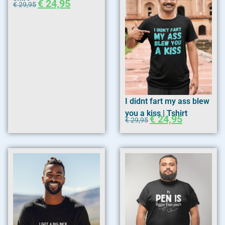
€
24,95
€
29,95
I didnt fart my ass blew
you a kiss | Tshirt
€
24,95
€
29,95