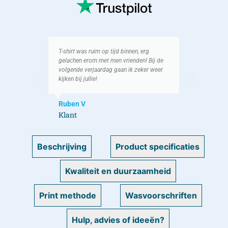
as
T-shirt was ruim op tijd binnen, erg
Ik h
gelachen erom met men vrienden! Bij de
als g
op
volgende verjaardag gaan ik zeker weer
We h
kijken bij jullie!
lach
Ruben V
Koe
Klant
Kla
Beschrijving
Product specificaties
Kwaliteit en duurzaamheid
Print methode
Wasvoorschriften
Hulp, advies of ideeën?