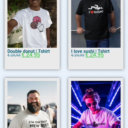
Double donut | Tshirt
I love sushi | Tshirt
€
24,95
€
24,95
€
29,95
€
29,95