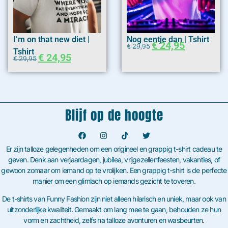
I’m on that new diet |
Nog eentje dan | Tshirt
€
24,95
€
29,95
Tshirt
€
24,95
€
29,95
Blijf op de hoogte
Er zijn talloze gelegenheden om een origineel en grappig t-shirt cadeau te
geven. Denk aan verjaardagen, jubilea, vrijgezellenfeesten, vakanties, of
gewoon zomaar om iemand op te vrolijken. Een grappig t-shirt is de perfecte
manier om een glimlach op iemands gezicht te toveren.
De t-shirts van Funny Fashion zijn niet alleen hilarisch en uniek, maar ook van
uitzonderlijke kwaliteit. Gemaakt om lang mee te gaan, behouden ze hun
vorm en zachtheid, zelfs na talloze avonturen en wasbeurten.