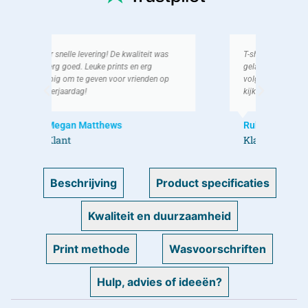
as
T-shirt was ruim op tijd binnen, erg
Ik h
gelachen erom met men vrienden! Bij de
als g
op
volgende verjaardag gaan ik zeker weer
We h
kijken bij jullie!
lach
Ruben V
Koe
Klant
Kla
Beschrijving
Product specificaties
Kwaliteit en duurzaamheid
Print methode
Wasvoorschriften
Hulp, advies of ideeën?